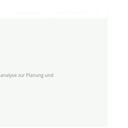
utz
Impressum
+49 2304 97 995 - 46
sanalyse zur Planung und