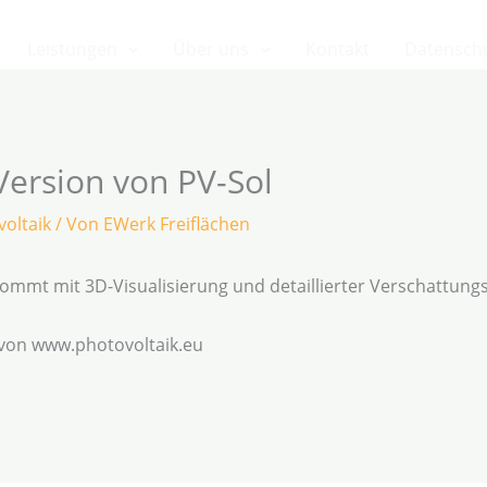
Leistungen
Über uns
Kontakt
Datensch
Version von PV-Sol
oltaik
/ Von
EWerk Freiflächen
mmt mit 3D-Visualisierung und detaillierter Verschattung
 von www.photovoltaik.eu