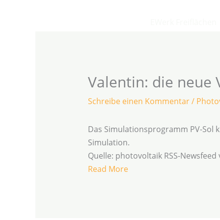
Zum
Inhalt
EWerk Freiflächen
springen
Valentin: die neue 
Schreibe einen Kommentar
/
Photov
Das Simulationsprogramm PV-Sol ko
Simulation.
Quelle: photovoltaik RSS-Newsfeed
Read More