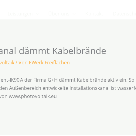
Leistungen
Über uns
Kontakt
Datensch
skanal dämmt Kabelbrände
oltaik
/ Von
EWerk Freiflächen
oment-IK90 A der Firma G+H dämmt Kabelbrände aktiv ein. S
den Außenbereich entwickelte Installationskanal ist wasser
 von www.photovoltaik.eu