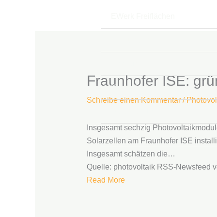
Zum
EWerk Freiflächen
Inhalt
springen
Leistungen
Über uns
Fraunhofer ISE: grü
Kontakt
Schreibe einen Kommentar
/
Photovol
Datenschutz
Insgesamt sechzig Photovoltaikmodule 
Impressum
Solarzellen am Fraunhofer ISE installi
Insgesamt schätzen die…
Quelle: photovoltaik RSS-Newsfeed v
Read More