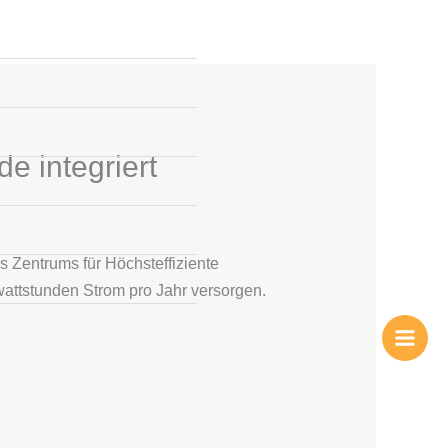
+49 2304 97
e integriert
995 - 46
s Zentrums für Höchsteffiziente
awattstunden Strom pro Jahr versorgen.