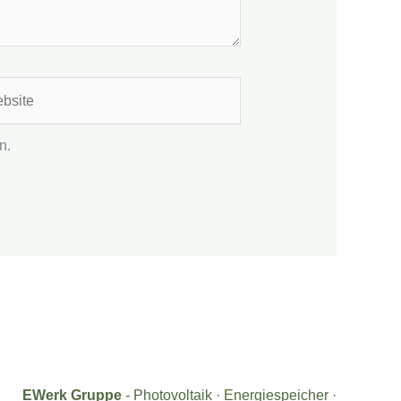
ite
n.
EWerk Gruppe
- Photovoltaik · Energiespeicher ·