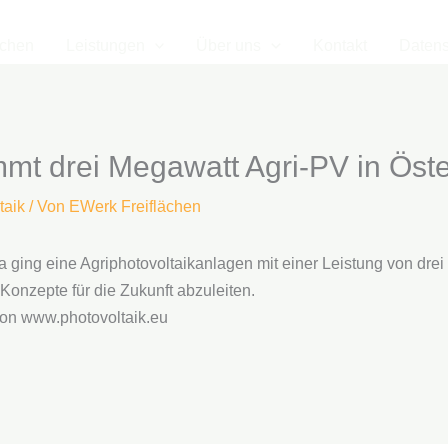
ächen
Leistungen
Über uns
Kontakt
Datens
t drei Megawatt Agri-PV in Öster
taik
/ Von
EWerk Freiflächen
a ging eine Agriphotovoltaikanlagen mit einer Leistung von drei
Konzepte für die Zukunft abzuleiten.
on www.photovoltaik.eu