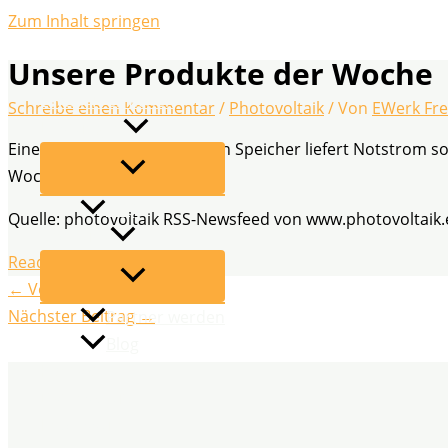
Zum Inhalt springen
Unsere Produkte der Woche
EWerk Freiflächen
Schreibe einen Kommentar
/
Photovoltaik
/ Von
EWerk Fre
Leistungen
Eine neue AC-Ladestation, ein Speicher liefert Notstrom 
Woche.
FAQ
Quelle: photovoltaik RSS-Newsfeed von www.photovoltaik.
Über uns
Read More
←
Vorheriger Beitrag
Nächster Beitrag
→
Partner werden
Blog
Kontakt
Datenschutz
Impressum