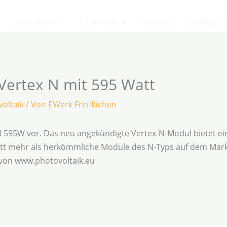
Leistungen
Über uns
Kontakt
Datensch
 Vertex N mit 595 Watt
oltaik
/ Von
EWerk Freiflächen
 N 595W vor. Das neu angekündigte Vertex-N-Modul bietet ei
Watt mehr als herkömmliche Module des N-Typs auf dem Mark
 von www.photovoltaik.eu