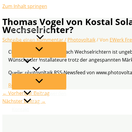
Zum Inhalt springen
Thomas Vogel von Kostal Solar
Wechselrichter?
EWerk Freiflächen
Leistungen
Schreibe einen Kommentar
/
Photovoltaik
/ Von
EWerk Fre
CEO Talk: Die Nachfrage nach Wechselrichtern ist ungeb
Wünsche der Installateure trotz der angespannten Mär
FAQ
Über uns
Quelle: photovoltaik RSS-Newsfeed von www.photovolta
Read More
←
Vorheriger Beitrag
Partner werden
Nächster Beitrag
→
Blog
Kontakt
Datenschutz
Impressum