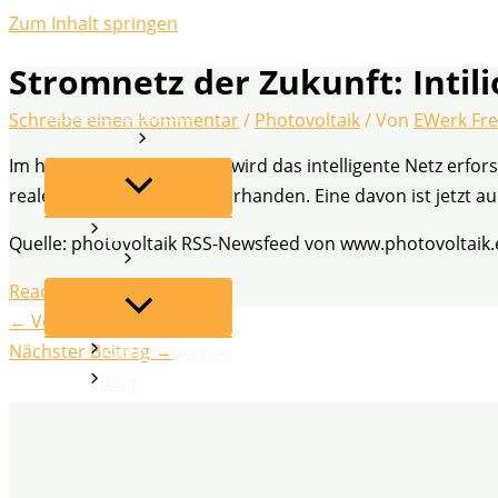
Zum Inhalt springen
Stromnetz der Zukunft: Intil
EWerk Freiflächen
Schreibe einen Kommentar
/
Photovoltaik
/ Von
EWerk Fre
Leistungen
Im hessischen Rödermark wird das intelligente Netz erfors
reale Anlagen sind auch vorhanden. Eine davon ist jetzt a
FAQ
Quelle: photovoltaik RSS-Newsfeed von www.photovoltaik.
Über uns
Read More
←
Vorheriger Beitrag
Nächster Beitrag
→
Partner werden
Blog
Kontakt
Datenschutz
Impressum