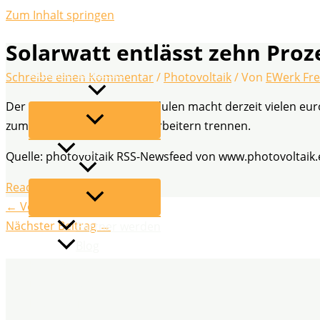
Zum Inhalt springen
Solarwatt entlässt zehn Proz
EWerk Freiflächen
Schreibe einen Kommentar
/
Photovoltaik
/ Von
EWerk Fre
Leistungen
Der Preisdruck bei Solarmodulen macht derzeit vielen eu
zum Jahresende von 85 Mitarbeitern trennen.
FAQ
Quelle: photovoltaik RSS-Newsfeed von www.photovoltaik.
Über uns
Read More
←
Vorheriger Beitrag
Nächster Beitrag
→
Partner werden
Blog
Kontakt
Datenschutz
Impressum