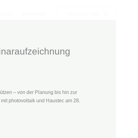
chutz
Impressum
+49 2304 97 995 - 46
inaraufzeichnung
tzen – von der Planung bis hin zur
it photovoltaik und Haustec am 28.