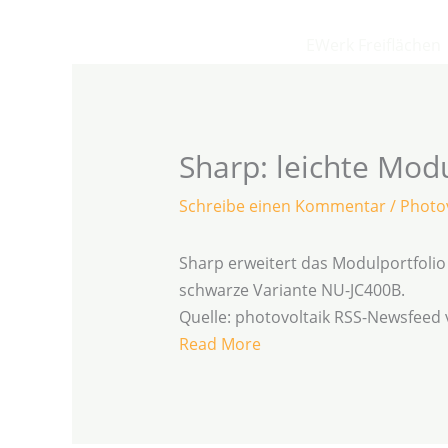
Zum
Inhalt
EWerk Freiflächen
springen
Sharp: leichte Mod
Schreibe einen Kommentar
/
Photov
Sharp erweitert das Modulportfolio
schwarze Variante NU-JC400B.
Quelle: photovoltaik RSS-Newsfeed
Read More