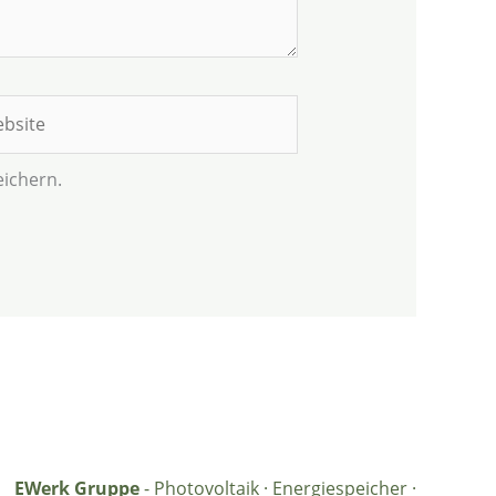
site
ichern.
EWerk Gruppe
- Photovoltaik · Energiespeicher ·