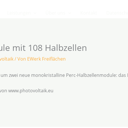
Leistungen
Über uns
Kontakt
Datensch
ule mit 108 Halbzellen
oltaik
/ Von
EWerk Freiflächen
 um zwei neue monokristalline Perc-Halbzellenmodule: das
 von www.photovoltaik.eu