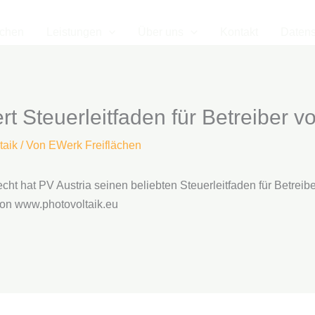
ächen
Leistungen
Über uns
Kontakt
Datens
ert Steuerleitfaden für Betreiber 
taik
/ Von
EWerk Freiflächen
ht hat PV Austria seinen beliebten Steuerleitfaden für Betreib
on www.photovoltaik.eu