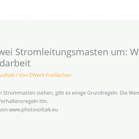
Leistungen
Über uns
Kontakt
Datensch
zwei Stromleitungsmasten um: 
ldarbeit
oltaik
/ Von
EWerk Freiflächen
nen Strommasten stehen, gibt es einige Grundregeln. Die We
erhaltensregeln hin.
 von www.photovoltaik.eu