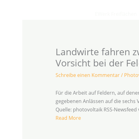
Zum
Inhalt
EWerk Freiflächen
springen
Landwirte fahren 
Vorsicht bei der Fe
Schreibe einen Kommentar
/
Photov
Für die Arbeit auf Feldern, auf de
gegebenen Anlässen auf die sechs V
Quelle: photovoltaik RSS-Newsfeed
Read More