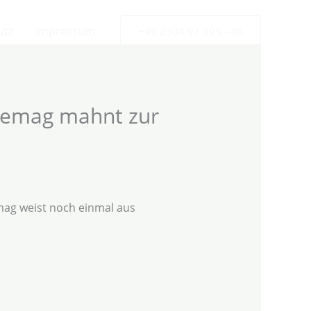
utz
Impressum
+49 2304 97 995 - 46
Wemag mahnt zur
mag weist noch einmal aus