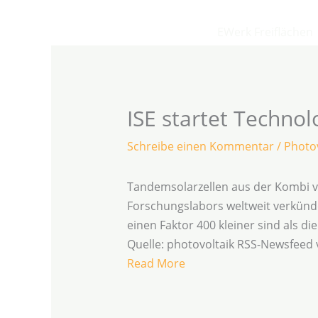
Zum
Inhalt
EWerk Freiflächen
springen
ISE startet Techno
Schreibe einen Kommentar
/
Photov
Tandemsolarzellen aus der Kombi v
Forschungslabors weltweit verkünde
einen Faktor 400 kleiner sind als d
Quelle: photovoltaik RSS-Newsfeed
Read More