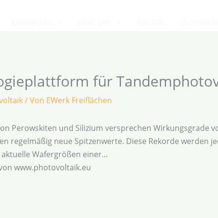
Leistungen
Über uns
Kontakt
Datensch
logieplattform für Tandemphotov
oltaik
/ Von
EWerk Freiflächen
on Perowskiten und Silizium versprechen Wirkungsgrade vo
n regelmäßig neue Spitzenwerte. Diese Rekorde werden jedo
ie aktuelle Wafergrößen einer…
 von www.photovoltaik.eu