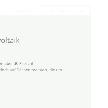
utz
Impressum
+49 2304 97 995 - 46
oltaik
n über 30 Prozent.
ch auf Flächen realisiert, die um