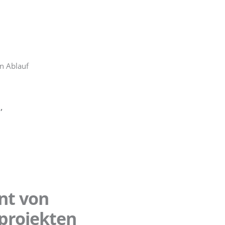
en Ablauf
,
nt von
kprojekten