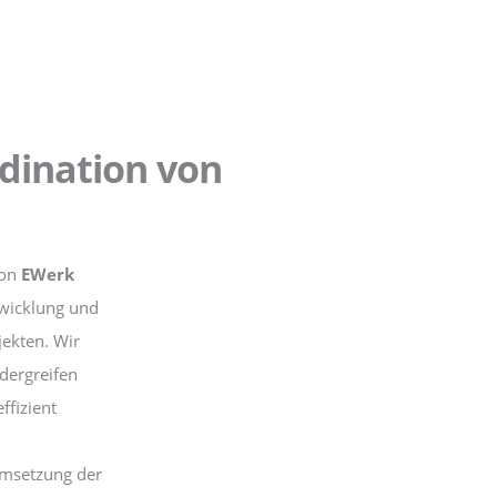
dination von
von
EWerk
twicklung und
jekten. Wir
ndergreifen
ffizient
,
Umsetzung der