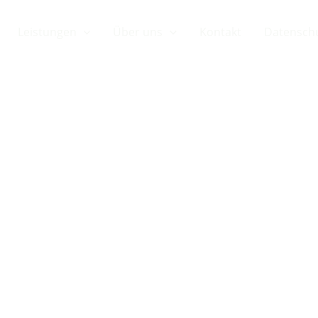
Leistungen
Über uns
Kontakt
Datensch
 Photovoltaik
Saarland