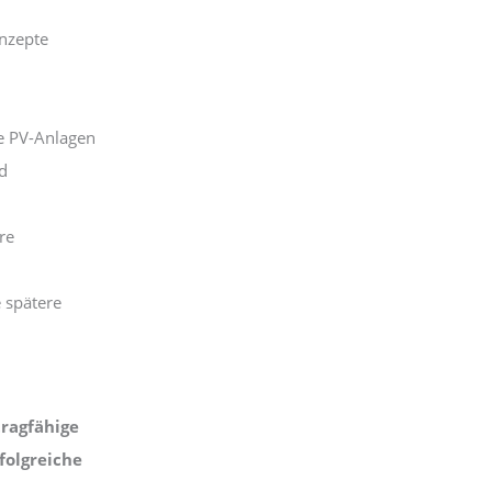
onzepte
ge PV-Anlagen
d
re
e spätere
tragfähige
folgreiche