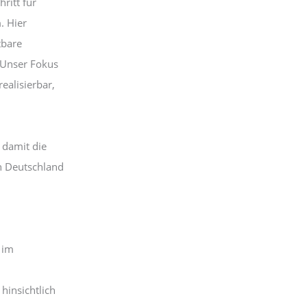
ritt für
n
. Hier
tbare
. Unser Fokus
realisierbar,
 damit die
in Deutschland
 im
hinsichtlich