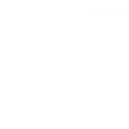
Zum
Inhalt
EWerk Freiflächen
Freiflächen
springen