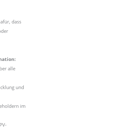
afür, dass
oder
nation:
er alle
icklung und
keholdern im
 PV-