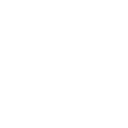
utz
Impressum
+49 2304 97 995 - 46
 Solar
g