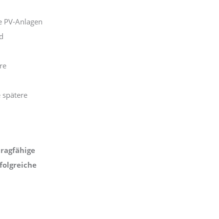
ge PV-Anlagen
d
re
e spätere
tragfähige
folgreiche