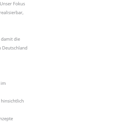
. Unser Fokus
realisierbar,
 damit die
in Deutschland
 im
hinsichtlich
onzepte