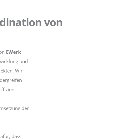
dination von
von
EWerk
twicklung und
jekten. Wir
ndergreifen
ffizient
,
Umsetzung der
afür, dass