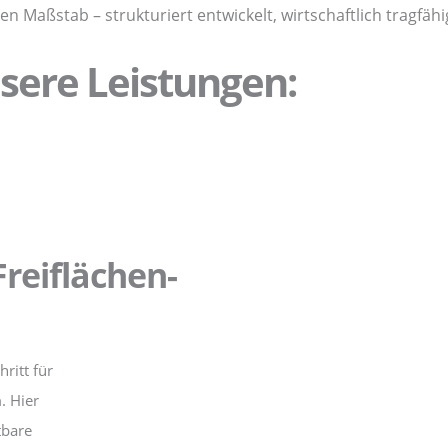
len Maßstab – strukturiert entwickelt, wirtschaftlich tragfä
sere Leistungen:
reiflächen-
ritt für
n
. Hier
tbare