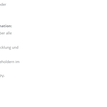
oder
nation:
er alle
icklung und
keholdern im
 PV-