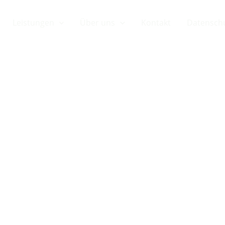
Leistungen
Über uns
Kontakt
Datensch
 Photovoltaik
-Württember