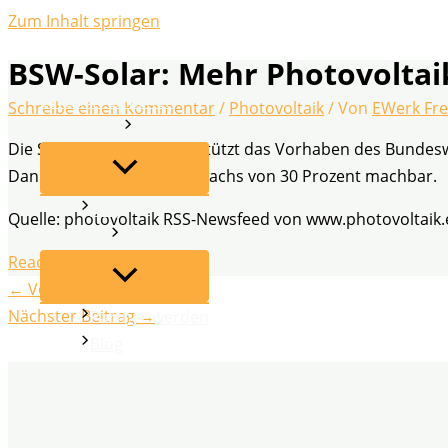
Zum Inhalt springen
BSW-Solar: Mehr Photovolta
EWerk Freiflächen
Schreibe einen Kommentar
/
Photovoltaik
/ Von
EWerk Fre
Leistungen
Die Solarwirtschaft unterstützt das Vorhaben des Bundes
Dann ist ein jährlicher Zuwachs von 30 Prozent machbar.
FAQ
Quelle: photovoltaik RSS-Newsfeed von www.photovoltaik.
Über uns
Read More
←
Vorheriger Beitrag
Nächster Beitrag
→
Partner werden
Blog
Kontakt
Datenschutz
Impressum