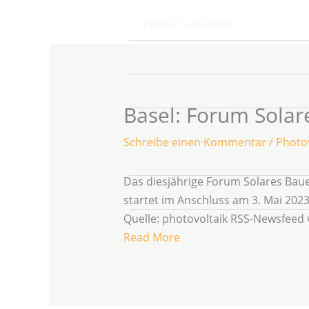
Zum
EWerk Freiflächen
Inhalt
springen
Leistungen
Über uns
Basel: Forum Solar
Kontakt
Schreibe einen Kommentar
/
Photov
Datenschutz
Das diesjährige Forum Solares Baue
Impressum
startet im Anschluss am 3. Mai 202
Quelle: photovoltaik RSS-Newsfeed
Read More