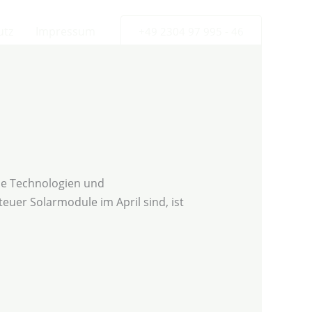
utz
Impressum
+49 2304 97 995 - 46
lle Technologien und
teuer Solarmodule im April sind, ist