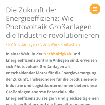
Zum
Die Zukunft der
Inhalt
springen
Energieeffizienz: Wie
Photovoltaik Großanlagen
die Industrie revolutionieren
/
PV Großanlagen
/ Von
EWerk Freiflächen
In einer Welt, in der
Nachhaltigkeit
und
Energieeffizienz zentrale Anliegen sind, erweisen
sich Photovoltaik Großanlagen als
entscheidender Motor für die Energieversorgung
der Zukunft. Insbesondere für die produzierende
Industrie und Logistikunternehmen bieten diese
Großanlagen enorme Potenziale, die
Energieeffizienz zu steigern und gleichzeitig einen
positiven Einfluss auf die Umwelt zu nehmen.